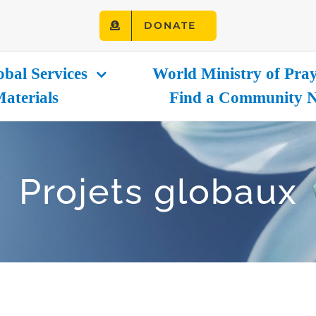
DONATE
obal Services
World Ministry of Pra
Materials
Find a Community N
Projets globaux