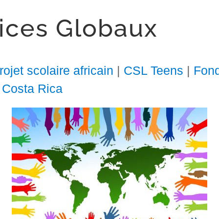
vices Globaux
jet scolaire africain
|
CSL Teens
|
Fond
, Costa Rica