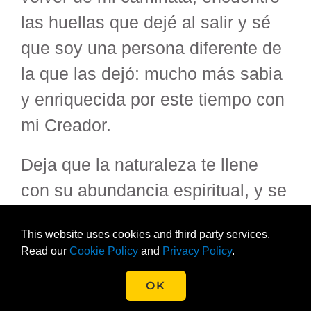
las huellas que dejé al salir y sé
que soy una persona diferente de
la que las dejó: mucho más sabia
y enriquecida por este tiempo con
mi Creador.
Deja que la naturaleza te llene
con su abundancia espiritual, y se
derramará en todas las áreas de
This website uses cookies and third party services.
tu vida.
Read our
Cookie Policy
and
Privacy Policy
.
_________________________
OK
Traducción: Rev. Martha Topel