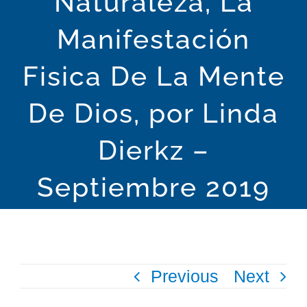
Naturaleza, La
Manifestación
Spiritual Community
Fisica De La Mente
The Science of Mind Philosophy
De Dios, por Linda
Who We Are
Dierkz –
Publications
Septiembre 2019
Spiritual Tools
Education
Previous
Next
Events Calendar