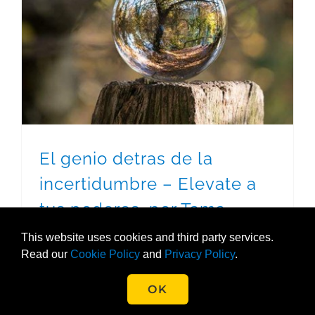
El genio detras de la incertidumbre – Elevate a tus poderes, por Tama Kieves – Enero 2019
El genio detras de la
incertidumbre – Elevate a
tus poderes, por Tama
Kieves – Enero 2019
This website uses cookies and third party services.
Read our
Cookie Policy
and
Privacy Policy
.
OK