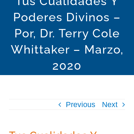
Tus Cualidades Y
Poderes Divinos –
Spiritual Community
Por, Dr. Terry Cole
The Science of Mind Philosophy
Whittaker – Marzo,
Who We Are
2020
Publications
Spiritual Tools
Previous
Next
Education
Events Calendar